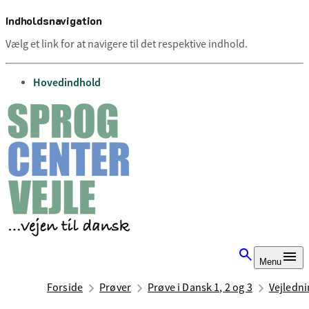
Indholdsnavigation
Vælg et link for at navigere til det respektive indhold.
gå til
Hovedindhold
Menu
Forside
Prøver
Prøve i Dansk 1, 2 og 3
Vejledni