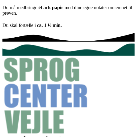
Du må medbringe
ét ark papir
med dine egne notater om emnet til
prøven.
Du skal fortælle i
ca. 1 ½ min.