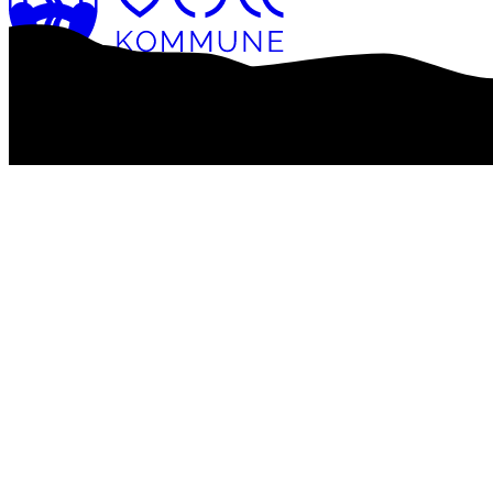
Tilgængelighedserklæring
Databeskyttelse
Digital post: e-boks
En del af De Danske Sprogcentre