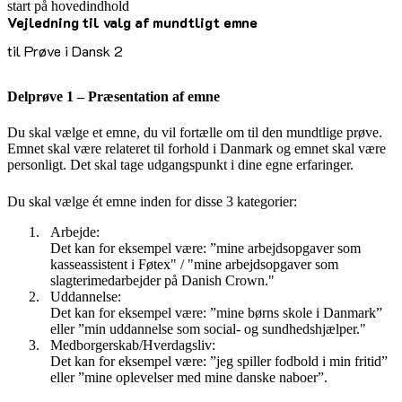
start på hovedindhold
Vejledning til valg af mundtligt emne
senest opdateret 23. februar 2026
til Prøve i Dansk 2
Delprøve 1 – Præsentation af emne
Du skal vælge et emne, du vil fortælle om til den mundtlige prøve.
Emnet skal være relateret til forhold i Danmark og emnet skal være
personligt. Det skal tage udgangspunkt i dine egne erfaringer.
Du skal vælge ét emne inden for disse 3 kategorier:
Arbejde:
Det kan for eksempel være: ”mine arbejdsopgaver som
kasseassistent i Føtex" / "mine arbejdsopgaver som
slagterimedarbejder på Danish Crown."
Uddannelse:
Det kan for eksempel være: ”mine børns skole i Danmark”
eller ”min uddannelse som social- og sundhedshjælper."
Medborgerskab/Hverdagsliv:
Det kan for eksempel være: ”jeg spiller fodbold i min fritid”
eller ”mine oplevelser med mine danske naboer”.