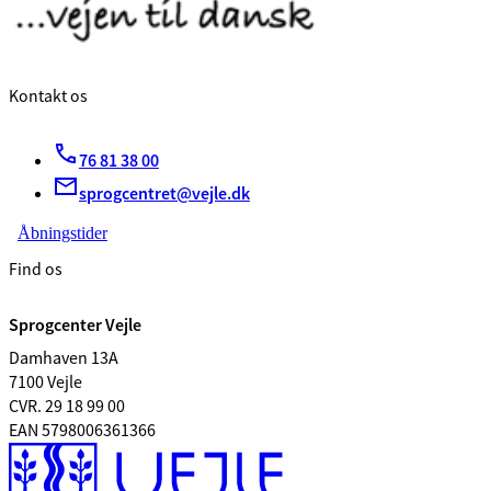
Kontakt os
76 81 38 00
sprogcentret@vejle.dk
Åbningstider
Find os
Sprogcenter Vejle
Damhaven 13A
7100 Vejle
CVR. 29 18 99 00
EAN 5798006361366