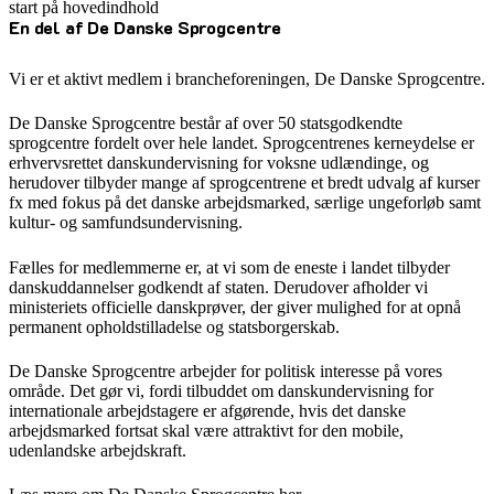
start på hovedindhold
En del af De Danske Sprogcentre
senest opdateret 11. august 2025
Vi er et aktivt medlem i brancheforeningen, De Danske Sprogcentre.
De Danske Sprogcentre består af over 50 statsgodkendte
sprogcentre fordelt over hele landet. Sprogcentrenes kerneydelse er
erhvervsrettet danskundervisning for voksne udlændinge, og
herudover tilbyder mange af sprogcentrene et bredt udvalg af kurser
fx med fokus på det danske arbejdsmarked, særlige ungeforløb samt
kultur- og samfundsundervisning.
Fælles for medlemmerne er, at vi som de eneste i landet tilbyder
danskuddannelser godkendt af staten. Derudover afholder vi
ministeriets officielle danskprøver, der giver mulighed for at opnå
permanent opholdstilladelse og statsborgerskab.
De Danske Sprogcentre arbejder for politisk interesse på vores
område. Det gør vi, fordi tilbuddet om danskundervisning for
internationale arbejdstagere er afgørende, hvis det danske
arbejdsmarked fortsat skal være attraktivt for den mobile,
udenlandske arbejdskraft.