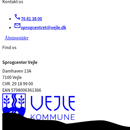
Kontakt os
76 81 38 00
sprogcentret@vejle.dk
Åbningstider
Find os
Sprogcenter Vejle
Damhaven 13A
7100 Vejle
CVR. 29 18 99 00
EAN 5798006361366
Tilgængelighedserklæring
Databeskyttelse