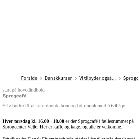
Forside
Danskkurser
Vi tilbyder også...
Sprogc
start på hovedindhold
Sprogcafé
senest opdateret 23. februar 2026
Bliv bedre til at tale dansk: kom og tal dansk med frivillige
Hver torsdag kl. 16.00 - 18.00
er der Sprogcafé i fællesrummet på
Sprogcenter Vejle. Her er kaffe og kage, og alle er velkomne.