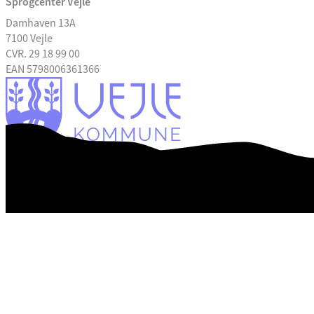
Sprogcenter Vejle
Damhaven 13A
7100 Vejle
CVR. 29 18 99 00
EAN 5798006361366
Tilgængelighedserklæring
Databeskyttelse
Digital post: e-boks
En del af De Danske Sprogcentre