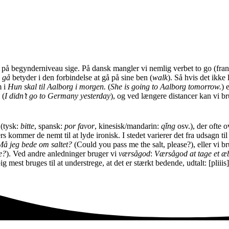
er på begynderniveau sige. På dansk mangler vi nemlig verbet to go (fra
d
gå
betyder i den forbindelse at gå på sine ben (
walk
). Så hvis det ikke 
m i
Hun skal til Aalborg i morgen.
(
She is going to Aalborg tomorrow.
) 
 (
I didn’t go to Germany yesterday
), og ved længere distancer kan vi b
e
(tysk:
bitte
, spansk:
por favor
, kinesisk/mandarin:
qǐng
osv.), der ofte
ers kommer de nemt til at lyde ironisk. I stedet varierer det fra udsagn
Må jeg bede om saltet?
(Could you pass me the salt, please?), eller vi b
e?
). Ved andre anledninger bruger vi
værsågod
:
Værsågod at tage et æ
 mest bruges til at understrege, at det er stærkt bedende, udtalt: [pliiis]