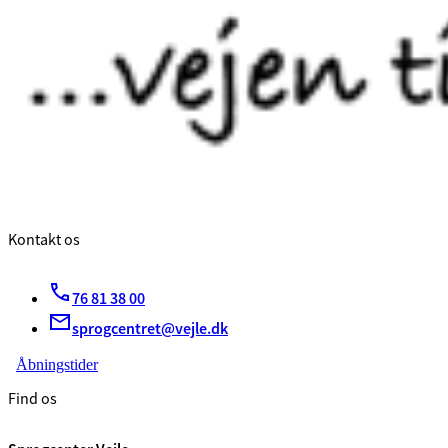
Kontakt os
76 81 38 00
sprogcentret@vejle.dk
Åbningstider
Find os