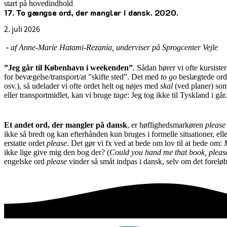
start på hovedindhold
17. To gængse ord, der mangler i dansk. 2020.
senest opdateret 2. juli 2026
2. juli 2026
-
af Anne-Marie Hatami-Rezania, underviser på Sprogcenter Vejle
”Jeg går til København i weekenden”
. Sådan hører vi ofte kursist
for bevægelse/transport/at ”skifte sted”. Det med
to go
beslægtede or
osv.), så udelader vi ofte ordet helt og nøjes med
skal
(ved planer) so
eller transportmidlet, kan vi bruge
tage
: Jeg tog ikke til Tyskland i går.
Et andet ord, der mangler på dansk
, er høflighedsmarkøren
pleas
ikke så bredt og kan efterhånden kun bruges i formelle situationer, ell
erstatte ordet
please
. Det gør vi fx ved at bede om lov til at bede om:
ikke lige give mig den bog der? (
Could you hand me that book, pleas
engelske ord
please
vinder så småt indpas i dansk, selv om det foreløbig