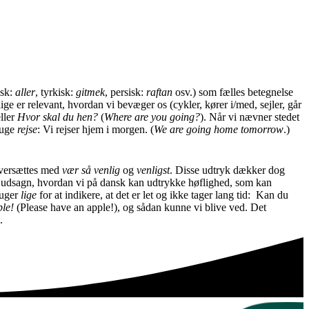
nsk:
aller
, tyrkisk:
gitmek
, persisk:
raftan
osv.) som fælles betegnelse
lige er relevant, hvordan vi bevæger os (cykler, kører i/med, sejler, går
eller
Hvor skal du hen?
(
Where are you going?
).
Når vi nævner stedet
ruge
rejse
: Vi rejser hjem i morgen. (
We are going home tomorrow
.)
 oversættes med
vær så venlig
og
venligst
. Disse udtryk dækker dog
 til udsagn, hvordan vi på dansk kan udtrykke høflighed, som kan
ruger
lige
for at indikere, at det er let og ikke tager lang tid: Kan du
ble!
(Please have an apple!), og sådan kunne vi blive ved. Det
.