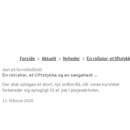
Forside
Aktuelt
Nyheder
En rollator, et liftsty
start på hovedindhold
En rollator, et liftstykke og en sengehest ...
senest opdateret 20. april 2026
Der skal optages et stort, nyt ordforråd, når vores kursister
forbereder sig sprogligt til et job i plejesektoren.
11. februar 2026