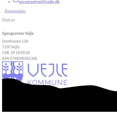
sprogcentret@vejle.dk
Åbningstider
Find os
Sprogcenter Vejle
Damhaven 13A
7100 Vejle
CVR. 29 18 99 00
EAN 5798006361366
Tilgængelighedserklæring
Databeskyttelse
Digital post: e-boks
En del af De Danske Sprogcentre